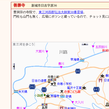
善勝寺
新城市日吉字原36
曹洞宗の寺院で、
東三河四郡弘法大師第50番霊場
。
門柱も山門も無く、広場にポツンと建っているので、チョット見には