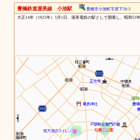
豊橋鉄道渥美線 小池駅
豊橋市小池町字原下58-3
大正14年（1925年）5月1日、渥美電鉄の駅として開業し、昭和53