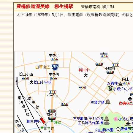
豊橋鉄道渥美線 柳生橋駅
豊橋市南松山町154
大正14年（1925年）5月1日、渥美電鉄（現豊橋鉄道渥美線）の駅