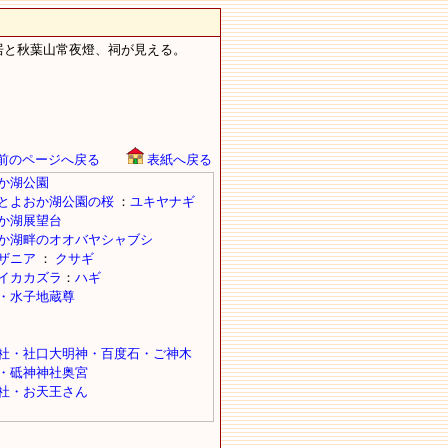
鳥居と秋葉山常夜燈、祠が見える。
前のページへ戻る
表紙へ戻る