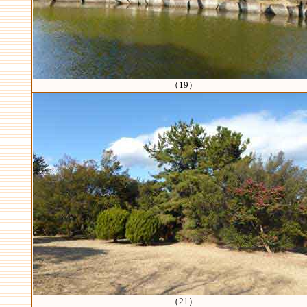
（19）
（21）