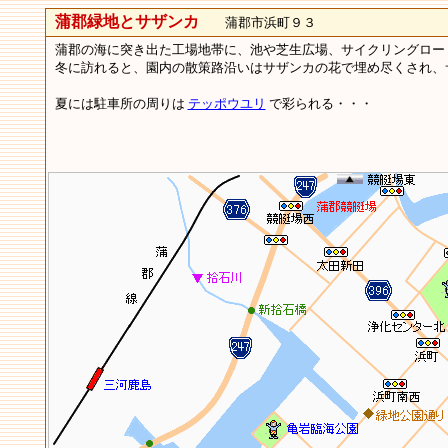
蒲郡緑地とサザンカ
蒲郡市浜町９３
蒲郡の海に突き出た工場地帯に、池や芝生広場、サイクリングロー
冬に訪れると、園内の散策路沿いはサザンカの花で埋め尽くされ
夏には駐車所の周りは
テッポウユリ
で彩られる・・・