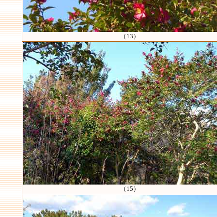
（13）
（15）