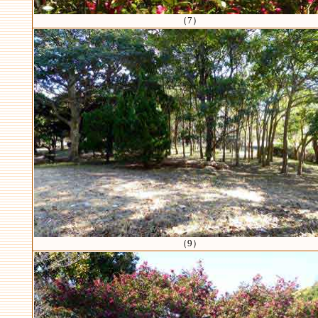
（7）
（9）