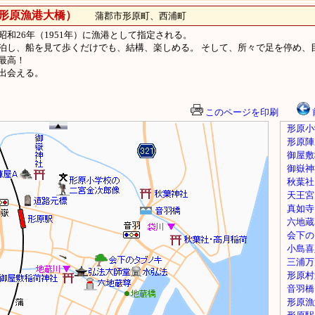
形原漁港大橋）
蒲郡市形原町、西浦町
和26年（1951年）に漁港として指定される。
泊し、船を見て歩くだけでも、結構、楽しめる。 そして、所々で足を停め、目
最高！
出会える。
このページを印刷