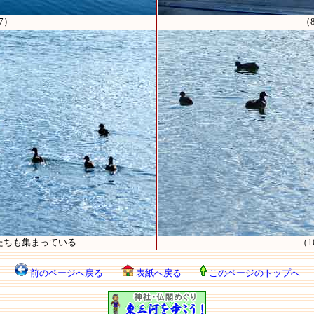
7）
（
たちも集まっている
（1
前のページへ戻る
表紙へ戻る
このページのトップへ