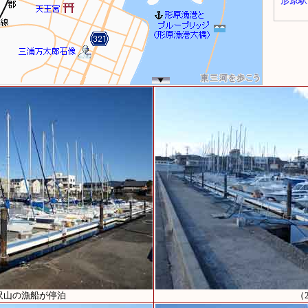
沢山の漁船が停泊
（