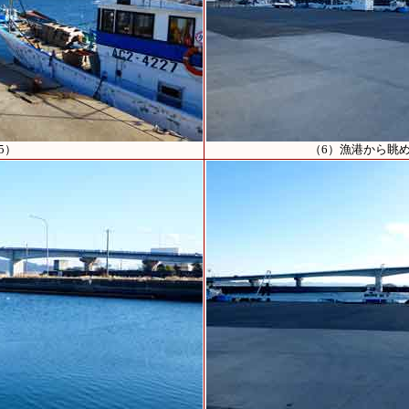
5）
（6）漁港から眺