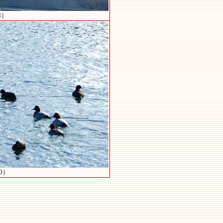
8）
0）