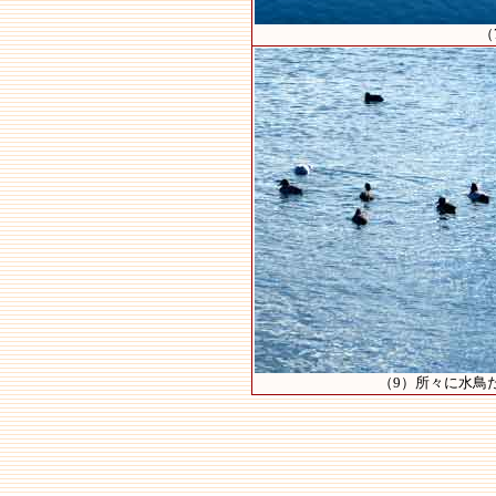
（
（9）所々に水鳥