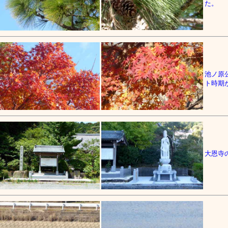
た。
池ノ原
ト時期
大恩寺