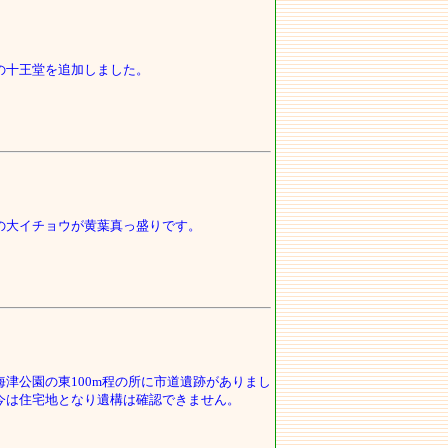
の十王堂を追加しました。
の大イチョウが黄葉真っ盛りです。
海津公園の東100m程の所に市道遺跡がありまし
今は住宅地となり遺構は確認できません。