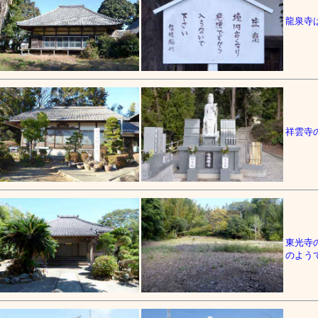
龍泉寺
祥雲寺
東光寺
のよう