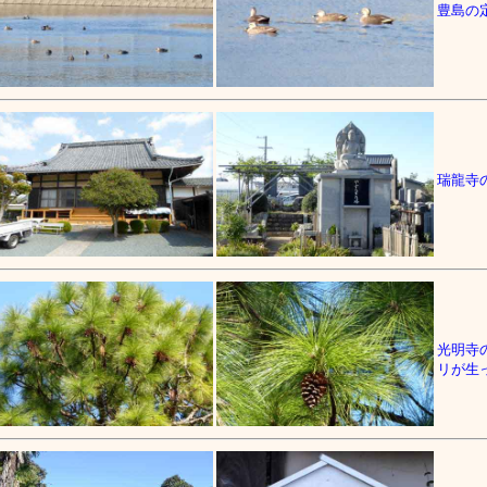
豊島の
瑞龍寺
光明寺
リが生