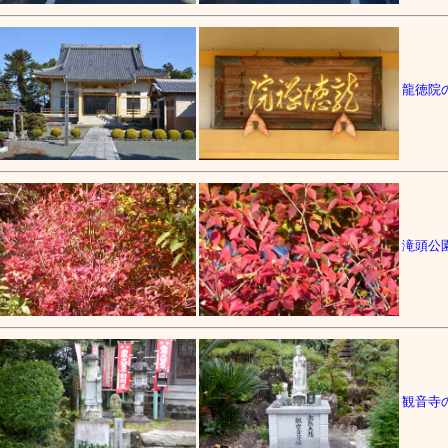
龍徳院
滝頭公
観音寺