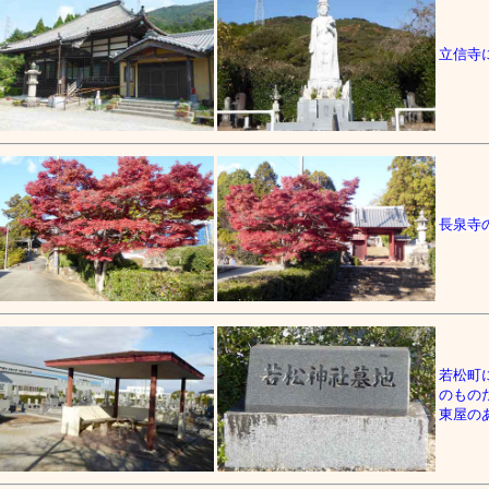
立信寺
長泉寺
若松町
のもの
東屋の