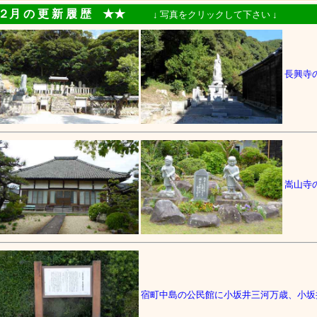
月 の 更 新 履 歴 ★★
↓ 写真をクリックして下さい
長興寺
嵩山寺
宿町中島の公民館に小坂井三河万歳、小坂