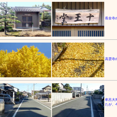
長全寺
高雲寺
牟呂大
たが、