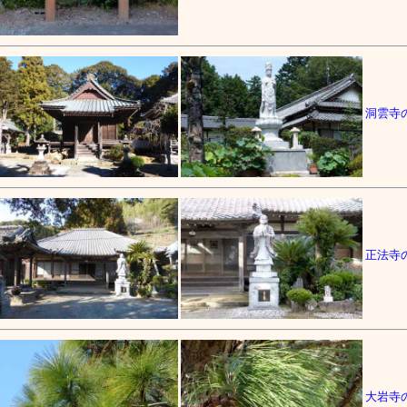
洞雲寺
正法寺
大岩寺