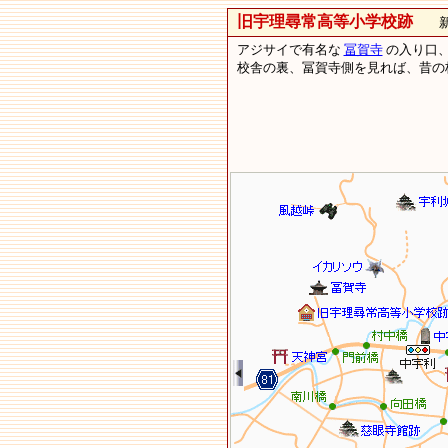
旧宇理尋常高等小学校跡
新城
アジサイで有名な
冨賀寺
の入り口、
校舎の裏、冨賀寺側を見れば、昔の