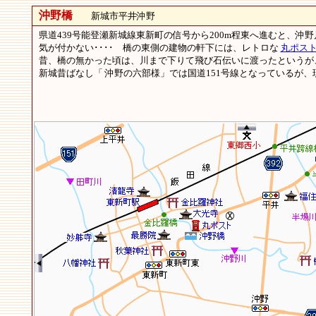
沖野橋
新城市平井沖野
県道439号能登瀬新城線東新町の信号から200m程東へ進むと、
気が付かない････ 橋の東側の建物の軒下には、レトロな
丸ポス
昔、橋の無かった頃は、川まで下りて飛び石伝いに渡ったというが、
新城昔ばなし「 沖野の六部様」では国道151号線となっているが