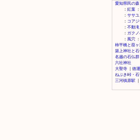
愛知県民の森
：
紅葉
：
ササユ
：
コアジ
：
不動滝
：
ガクノ
：
風穴
柿平橋と葭ヶ
築上神社と石
名越の石仏群
六社神社
大聖寺
｜
徳
ねぶき峠・石
三河槙原駅