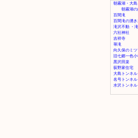
朝霧湖・大島
朝霧湖の
百間滝
百間滝の湧き
滝沢不動 ・
六社神社
吉祥寺
箒滝
向久保のミツ
旧七郷一色小
黒沢田楽
荻野家住宅
大島トンネル
名号トンネル
水沢トンネル