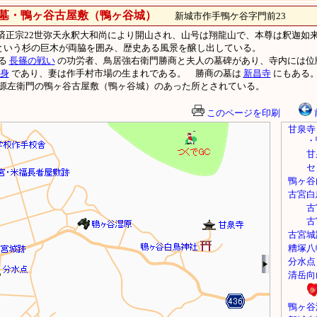
墓・鴨ヶ谷古屋敷（鴨ヶ谷城）
新城市作手鴨ケ谷字門前23
月に臨済正宗22世弥天永釈大和尚により開山され、山号は翔龍山で、本尊は釈迦如
上という杉の巨木が両脇を囲み、歴史ある風景を醸し出している。
る
長篠の戦い
の功労者、鳥居強右衛門勝商と夫人の墓碑があり、寺内には位
身
であり、妻は作手村市場の生まれである。 勝商の墓は
新昌寺
にもある
源左衛門の鴨ヶ谷古屋敷（鴨ヶ谷城）のあった所とされている。
このページを印刷