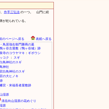
来、
作手三弘法
の一つ。 山門に続
牌が祀られている。
。
前のページへ戻る
表紙へ戻る