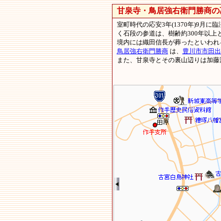
甘泉寺・鳥居強右衛門勝商の
室町時代の応安3年(1370年)9
く石段の参道は、樹齢約300年以
境内には織田信長が葬ったといわれ
鳥居強右衛門勝商
は、
豊川市市田出
また、甘泉寺とその裏山辺りは加藤