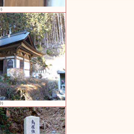
8）
0）