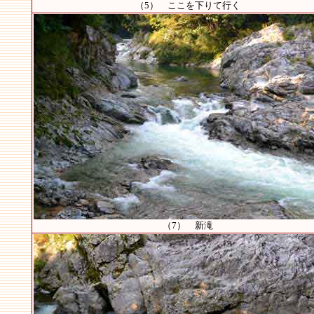
（5） ここを下りて行く
（7） 新滝