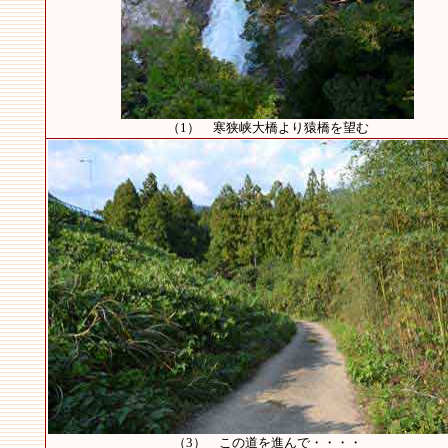
（1） 寒狭峡大橋より猿橋を望む
（3） この道を進んで・・・・