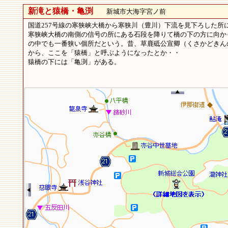
新滝と猿橋・亀渕
新城市大海字宮ノ前
国道257号線の寒狭峡大橋から寒狭川（豊川）下流を見下ろした所
寒狭峡大橋の南側の信号の所にある石段を降りて橋の下の方に向か
の中でも一番狭い個所だという。昔、草鹿砥公宣卿（くさかどきん
から、ここを「猿橋」と呼ぶようになったとか・・
猿橋の下には「亀渕」がある。