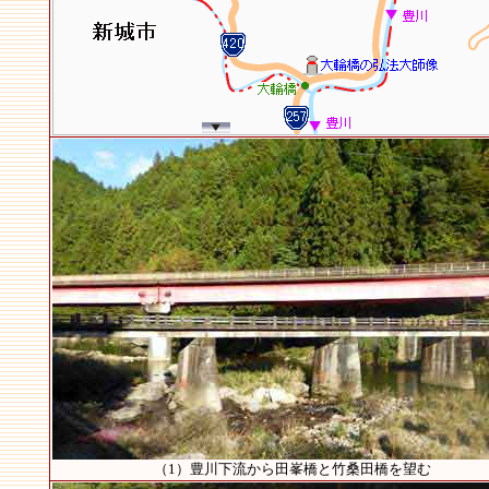
（1）豊川下流から田峯橋と竹桑田橋を望む