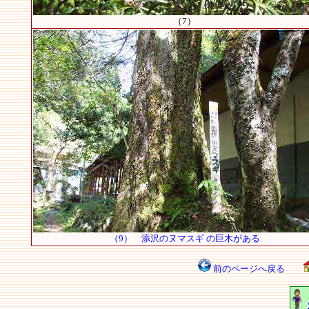
（7）
（9） 添沢のヌマスギ の巨木がある
前のページへ戻る