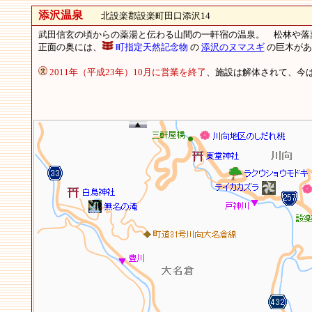
添沢温泉
北設楽郡設楽町田口添沢14
武田信玄の頃からの薬湯と伝わる山間の一軒宿の温泉。 松林や落
正面の奥には、
町指定天然記念物
の
添沢のヌマスギ
の巨木があ
2011年（平成23年）10月に営業を終了
、施設は解体されて