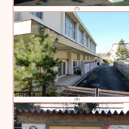
（7）
（9）