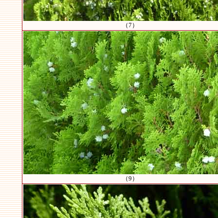
（7）
（9）