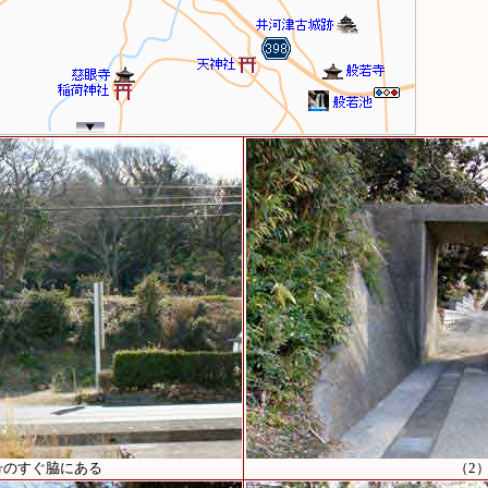
9号のすぐ脇にある
（2