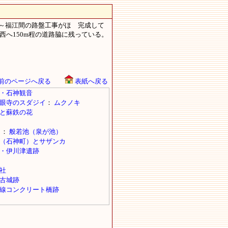
～福江間の路盤工事がほゞ完成して
へ150m程の道路脇に残っている。
前のページへ戻る
表紙へ戻る