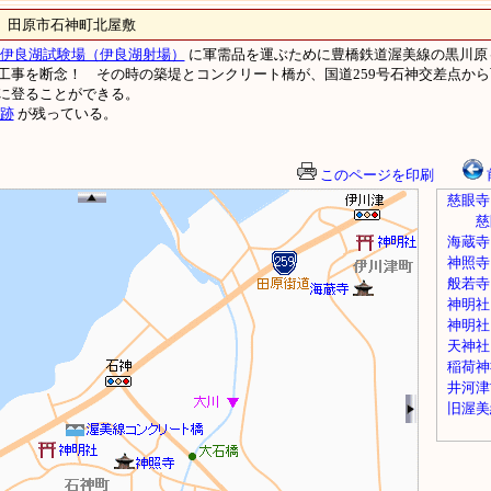
原市石神町北屋敷
伊良湖試験場（伊良湖射場）
に軍需品を運ぶために豊橋鉄道渥美線の黒川原
工事を断念！ その時の築堤とコンクリート橋が、国道259号石神交差点から西
に登ることができる。
跡
が残っている。
このページを印刷