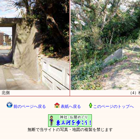
）北側
（4）
前のページへ戻る
表紙へ戻る
このページのトップへ
無断で当サイトの写真・地図の複製を禁じます