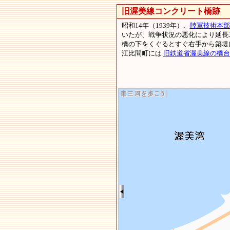
旧渥美線コンクリート橋跡
田
昭和14年（1939年）、
陸軍技術本部
いたが、戦争状況の悪化により延長
橋の下をくぐるとすぐ右手から築堤
江比間町には
旧鉄道省渥美線の橋台