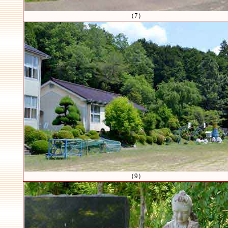
（7）
（9）