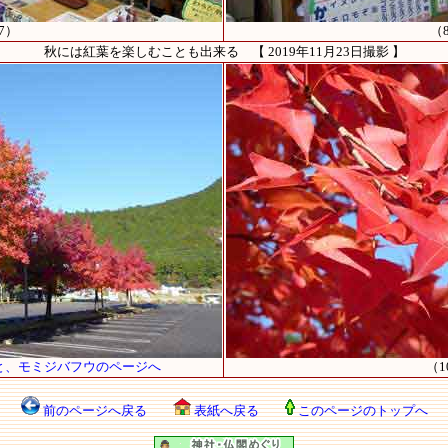
7）
（
秋には紅葉を楽しむことも出来る 【 2019年11月23日撮影 】
と、モミジバフウのページへ
（1
前のページへ戻る
表紙へ戻る
このページのトップへ