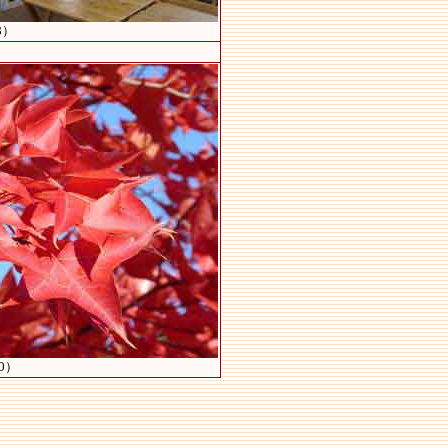
8）
0）