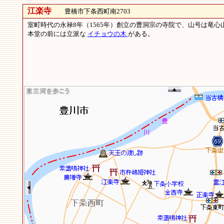
江楽寺
豊橋市下条西町南2703
室町時代の永禄8年（1565年）創立の曹洞宗の寺院で、山号は竜
本堂の前には立派な
イチョウの木
がある。