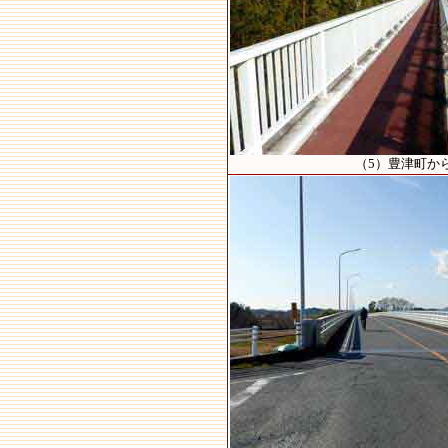
（5）豊津町か