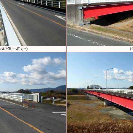
ら金沢町へ向かう
（