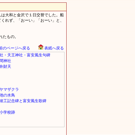
んは大和と金沢で１日交替でした。船
てくれず、「おーい」「おーい」と、
れたもの。
前のページへ戻る
表紙へ戻る