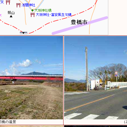
沢橋の遠景
（