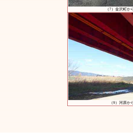
（7）金沢町か
（9）河原か