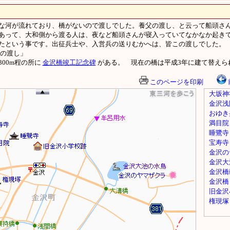
な河が流れており、橋がないので渡しでした。養父の渡し、と云って船頭さ
あって、大和側から渡る人は、夜など船頭さんが寝入っていてなかなか起き
たという事です。出征兵士や、入営兵の送りむかへは、皆この渡しでした。
の渡し」
00m程の所に
金沢橋竣工記念碑
がある。 現在の橋は平成3年に建て替えら
このページを印刷