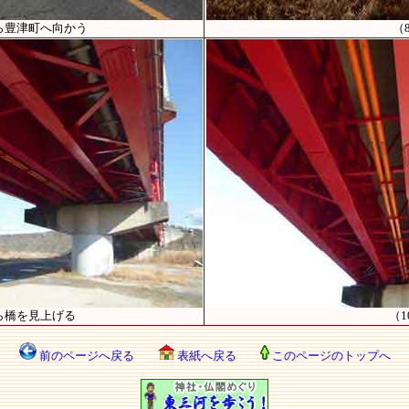
ら豊津町へ向かう
（
ら橋を見上げる
（1
前のページへ戻る
表紙へ戻る
このページのトップへ