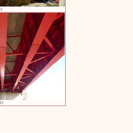
8）
0）