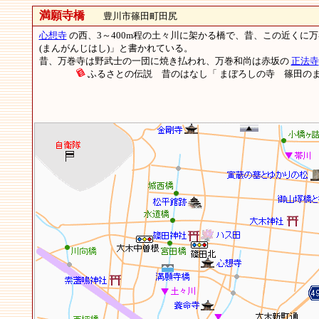
満願寺橋
豊川市篠田町田尻
心想寺
の西、3～400m程の土々川に架かる橋で、昔、この近くに
(まんがんじはし)」と書かれている。
昔、万巻寺は野武士の一団に焼き払われ、万巻和尚は赤坂の
正法寺
ふるさとの伝説 昔のはなし「 まぼろしの寺 篠田の