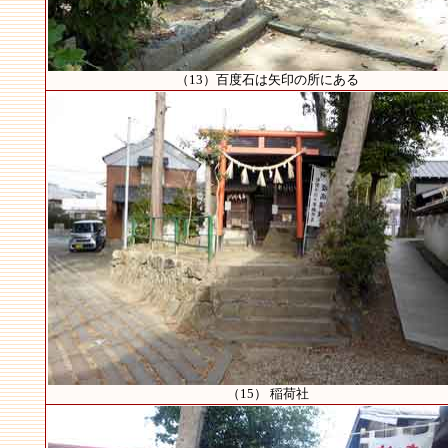
（13）百度石は矢印の所にある
（15） 稲荷社