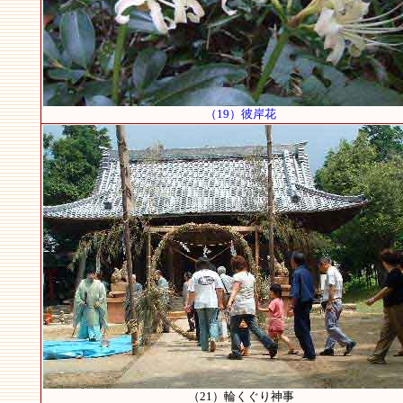
（19）彼岸花
（21）輪くぐり神事