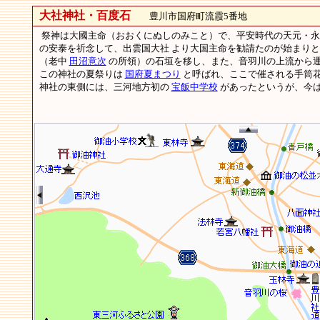
大社神社・百度石
豊川市国府町流霞5番地
祭神は大國主命（おおくにぬしのみこと）で、平安時代の天元・永観(9
の安泰を祈念して、出雲国大社 より大国主命を勧請たのが始まりという
（老中
田沼意次
の所領）の石垣を移し、また、音羽川の上流から
この神社の夏祭りは
国府夏まつり
と呼ばれ、ここで催される手筒
神社の東側には、三河地方初の
宝飯中学校
があったというが、今