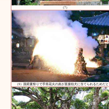
（7）
（9）国府夏祭りで手筒花火の炎が直接狛犬に当てられるためだと