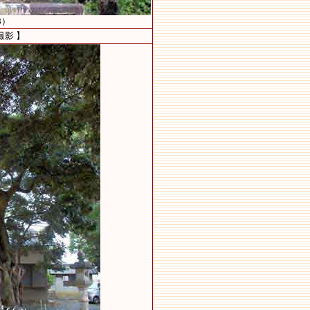
8）
撮影 】