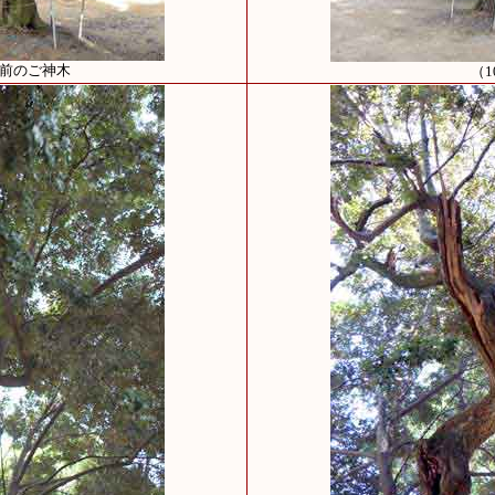
殿前のご神木
（1