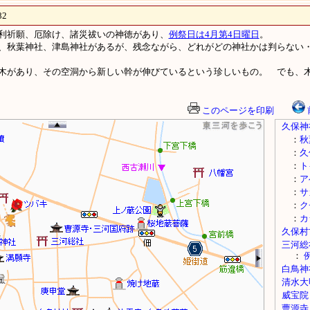
2
利祈願、厄除け、諸災祓いの神徳があり、
例祭日は4月第4日曜日
。
、秋葉神社、津島神社があるが、残念ながら、どれがどの神社かは判らない
木があり、その空洞から新しい幹が伸びているという珍しいもの。 でも、
このページを印刷