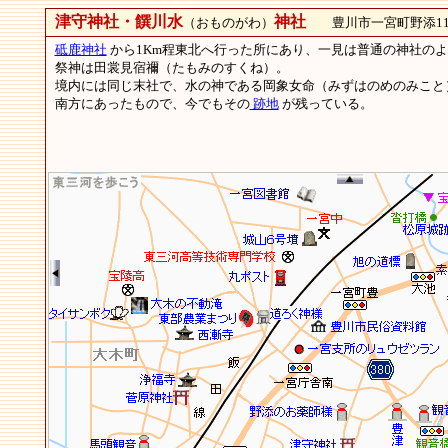
津守神社・饌川水
神社
（おものがわ）
豊川市一宮町野添11
砥鹿神社
から1Km程東北へ行った所にあり、一見は普通の神社の
祭神は田裳見宿禰（たもみのすくね）。
境内には同じ末社で、水の神である岡象女命（みずはのめのみこと
南方にあったもので、今でもその
跡地
が残っている。