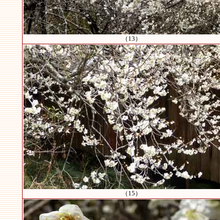
（13）
（15）