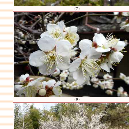
（7）
（9）