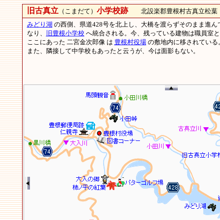
旧古真立
小学校跡
（こまだて）
北設楽郡豊根村古真立松葉
みどり湖
の西側、県道428号を北上し、大橋を渡らずそのまま進
なり、
旧豊根小学校
へ統合される。今、残っている建物は職員室と
ここにあった 二宮金次郎像 は
豊根村役場
の敷地内に移されている
また、隣接して中学校もあったと云うが、今は面影もない。