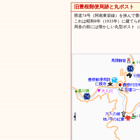
旧豊根郵便局跡と丸ポスト
北
県道74号（阿南東栄線）を挟んで
これは昭和8年（1933年）に建てら
局舎の前には懐かしい丸型ポスト（