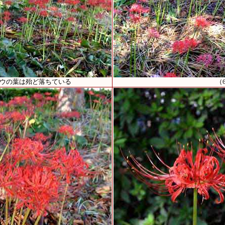
ョウの葉は殆ど落ちている
（