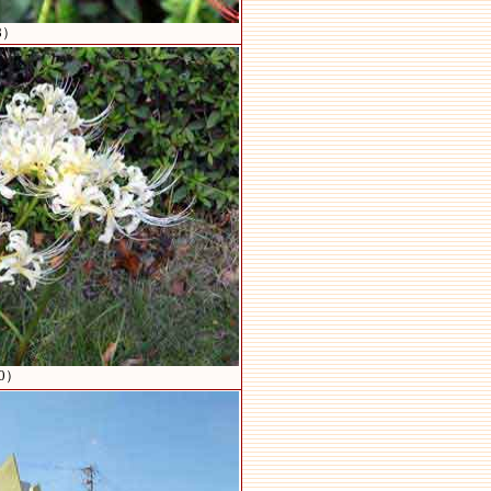
8）
0）