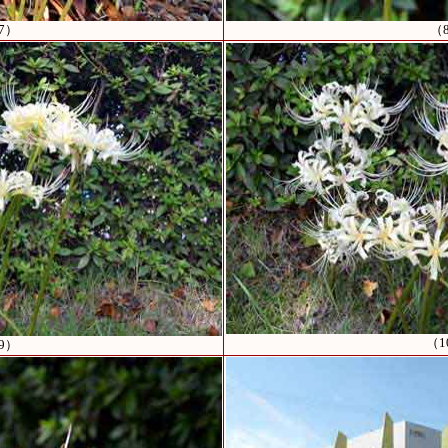
7）
（
（1
9）