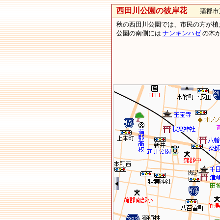
西田川公園の彼岸花
蒲郡市三谷
秋の西田川公園では、市民の方が植
公園の南側には
ナンキンハゼ
の木が