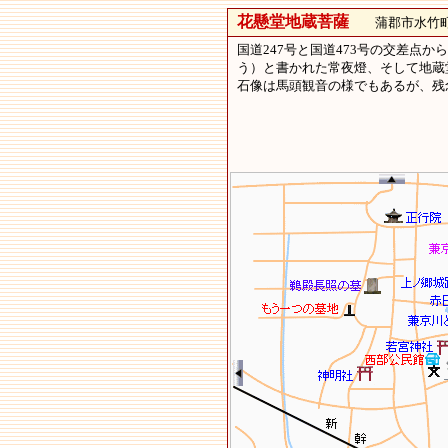
花懸堂地蔵菩薩
蒲郡市水竹町
国道247号と国道473号の交差点か
う）と書かれた常夜燈、そして地蔵
石像は馬頭観音の様でもあるが、残