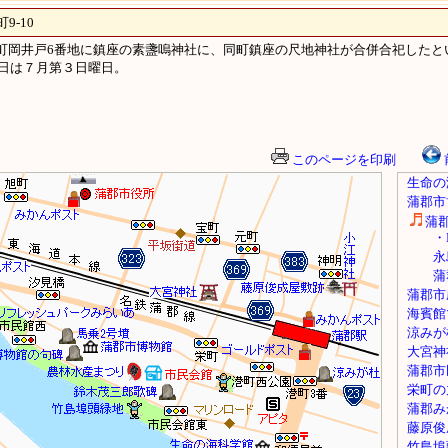
-10
、小江町岡井戸6番地に鎮座の素盞嗚神社に、同町鎮座の尺地神社が合併合祀したと
日は７月第３日曜日。
このページを印刷