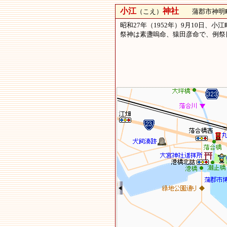
小江
神社
（こえ）
蒲郡市神明町9
昭和27年（1952年）9月10日
祭神は素盞嗚命、猿田彦命で、例祭