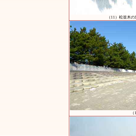
（11）松並木
（