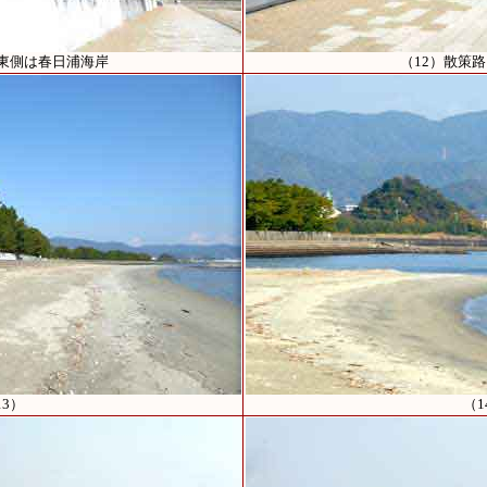
の東側は春日浦海岸
（12）散策
13）
（1