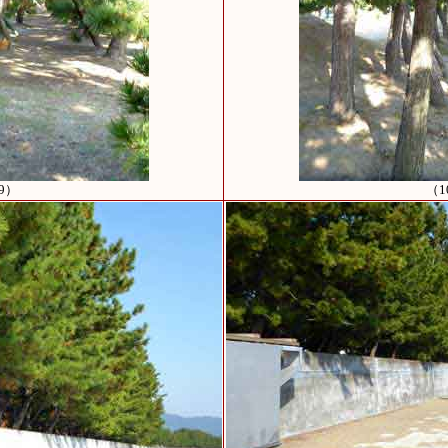
9）
（1