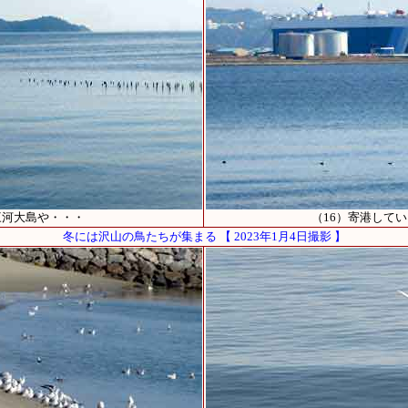
三河大島や・・・
（16）寄港して
冬には沢山の鳥たちが集まる 【 2023年1月4日撮影 】