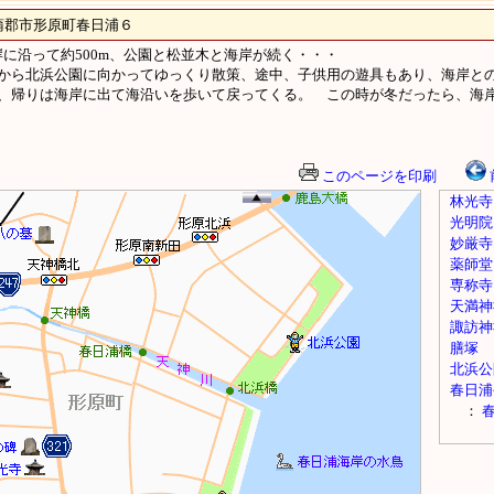
市形原町春日浦６
に沿って約500m、公園と松並木と海岸が続く・・・
から北浜公園に向かってゆっくり散策、途中、子供用の遊具もあり、海岸と
、帰りは海岸に出て海沿いを歩いて戻ってくる。 この時が冬だったら、海
このページを印刷