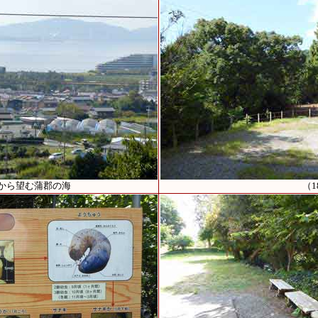
屋から望む蒲郡の海
（1