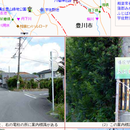
と、右の電柱の所に案内標識がある
（2）この案内標