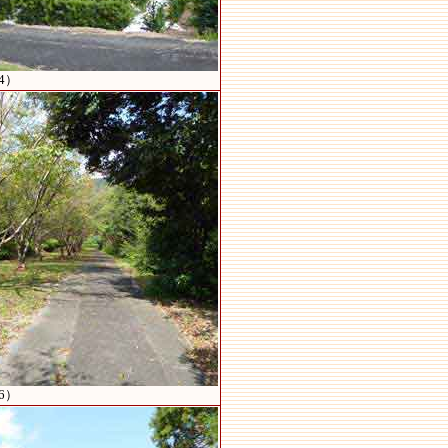
4）
6）