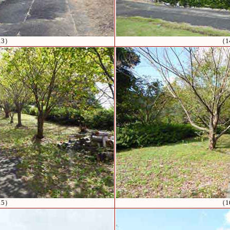
13）
（1
15）
（1