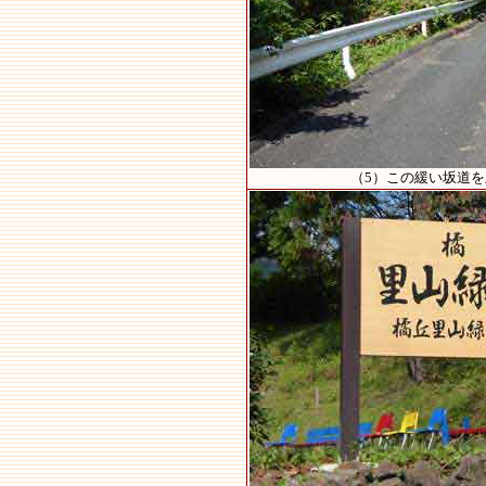
（5）この緩い坂道