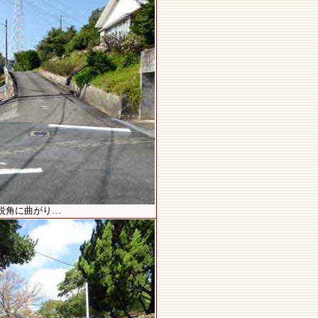
鋭角に曲がり…