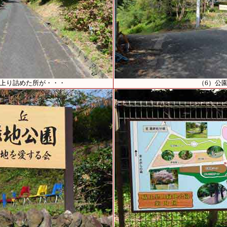
を上り詰めた所が・・・
（6）公