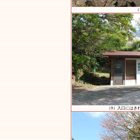
（
（9）入口にはき