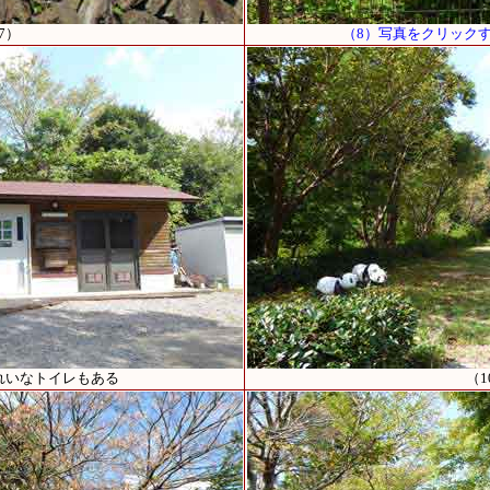
7）
（8）写真をクリック
れいなトイレもある
（1