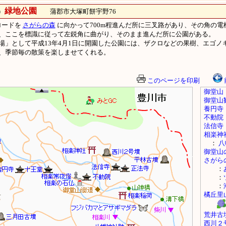
緑地公園
）
蒲郡市大塚町餅宇野76
ロードを
さがらの森
に向かって700m程進んだ所に三叉路があり、その角の
、ここを標識に従って左鋭角に曲がり、そのまま進んだ所に公園がある。
場」として平成13年4月1日に開園した公園には、ザクロなどの果樹、エゴノ
、季節毎の散策を楽しませてくれる。
このページを印刷