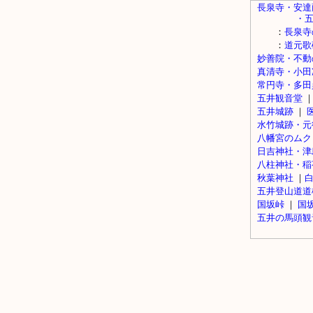
長泉寺・安達
・五井松
：
長泉寺
：
道元歌
妙善院・不動
真清寺・小田
常円寺・多田
五井観音堂
五井城跡
｜
水竹城跡・元
八幡宮のムク
日吉神社・津
八柱神社・稲
秋葉神社
｜
五井登山道道
国坂峠
｜
国
五井の馬頭観