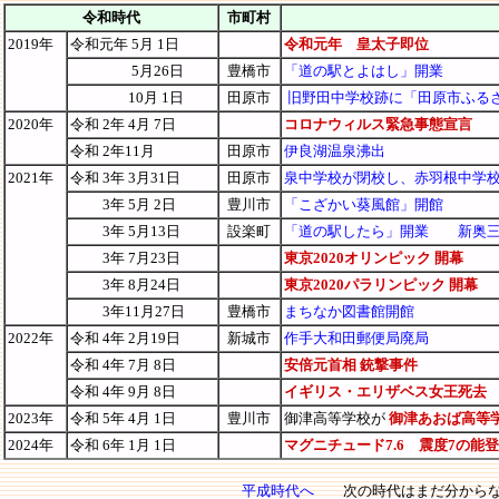
令和時代
市町村
2019年
令和元年 5月 1日
令和元年 皇太子即位
5月26日
豊橋市
「道の駅とよはし」開業
10月 1日
田原市
旧野田中学校跡に「田原市ふる
2020年
令和 2年 4月 7日
コロナウィルス緊急事態宣言
令和 2年11月
田原市
伊良湖温泉沸出
2021年
令和 3年 3月31日
田原市
泉中学校が閉校し、赤羽根中学
3年 5月 2日
豊川市
「こざかい葵風館」開館
3年 5月13日
設楽町
「道の駅したら」開業
新奥
3年 7月23日
東京2020オリンピック 開幕
3年 8月24日
東京2020パラリンピック 開幕
3年11月27日
豊橋市
まちなか図書館開館
2022年
令和 4年 2月19日
新城市
作手大和田郵便局廃局
令和 4年 7月 8日
安倍元首相 銃撃事件
令和 4年 9月 8日
イギリス・エリザベス女王死去
2023年
令和 5年 4月 1日
豊川市
御津高等学校が
御津あおば高等
2024年
令和 6年 1月 1日
マグニチュード7.6 震度7の能
平成時代へ
次の時代はまだ分か