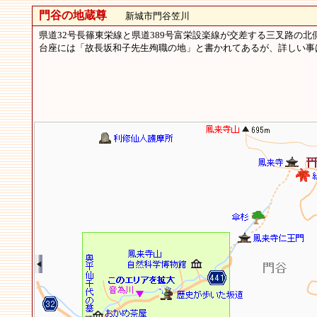
門谷の地蔵尊
新城市門谷笠川
県道32号長篠東栄線と県道389号富栄設楽線が交差する三叉路の
台座には「故長坂和子先生殉職の地」と書かれてあるが、詳しい事