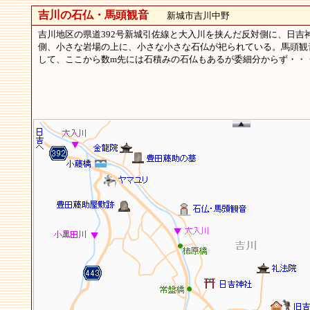
吉川の石仏・馬頭観音
新城市吉川中野
吉川地区の県道392号新城引佐線と大入川を挟んだ反対側に、日吉
側、小さな岩場の上に、小さな小さな石仏が祀られている。馬頭観
して、ここから数m先には石積みの石仏もあるが委細分からず・・