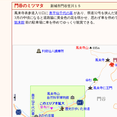
門谷のミツマタ
新城市門谷笠川１５
鳳来寺表参道入り口に
奥平仙千代の墓
があり、県道32号を挟んだ
3月の中頃になると道路脇に黄金色の花を咲かせ、思わず車を停め
観来館
前の駐車場に車を停めてゆっくり観賞できる。