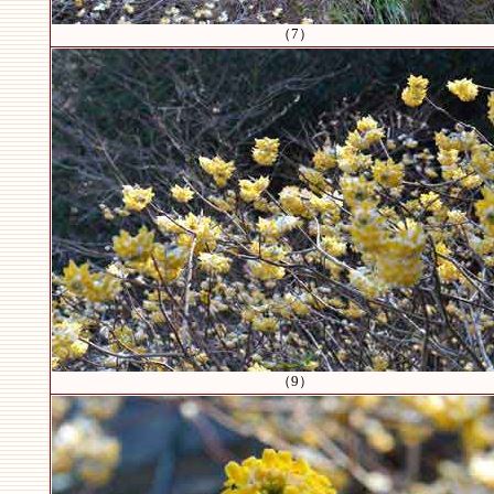
（7）
（9）