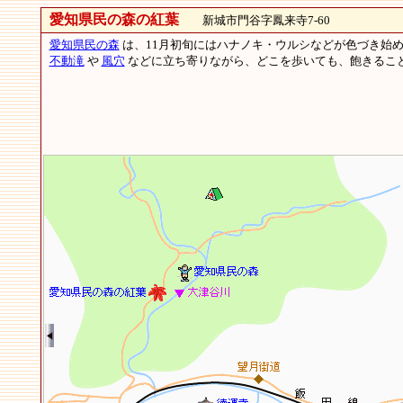
愛知県民の森の紅葉
新城市門谷字鳳来寺7-60
愛知県民の森
は、11月初旬にはハナノキ・ウルシなどが色づき始
不動滝
や
風穴
などに立ち寄りながら、どこを歩いても、飽きるこ