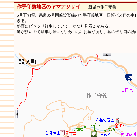
作手守義地区のヤマアジサイ
新城市作手守義
6月下旬頃、県道35号岡崎設楽線の作手守義地区 伍領バス停の南
きる。
斜面にビッシリ群生していて、かなり見応えがある。
道が狭いので駐車し難いが、数m北にお墓があり、墓の登り口の所