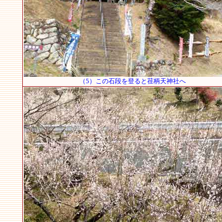
（5）この石段を登ると荏柄天神社へ