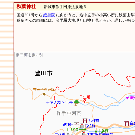
秋葉神社
新城市作手田原法泉地６
国道301号から
総持院
に向かうと、途中左手の小高い所に秋葉山常
秋葉さんの両側には、金毘羅大権現と山神も見えるが、詳しい事は