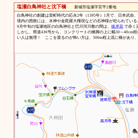
塩瀬白鳥神社と沈下橋
新城市塩瀬字宮平2番地
白鳥神社の創建は室町時代の応永2年（1395年）1月で、日本武命
境内の西側には、水神や金毘羅大権現などの石神様が祀られている
9月中旬の塩瀬地区の白鳥神社と巴川河川敷の間は、
彼岸花
で赤く
しかし、県道436号から、コンクリートの橋脚の上に幅30～40
い人は無理！ ここを渡るのが怖い方は、500m程上流に橋が