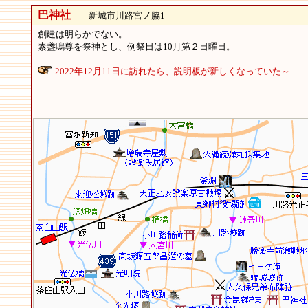
巴神社
新城市川路宮ノ脇1
創建は明らかでない。
素盞嗚尊を祭神とし、例祭日は10月第２日曜日。
2022年12月11日に訪れたら、説明板が新しくなっていた～