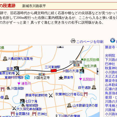
の段遺跡
新城市川路萩平
た遺跡で、旧石器時代から縄文時代に続く石器や槍などの尖頭器などが見つかっ
右折して200m程行った右側に案内標識があるが、ここから入ると狭い道を通
の方がず～っと楽！ 真っすぐ進むと突き当りの右手に説明版がある。
このページを印刷