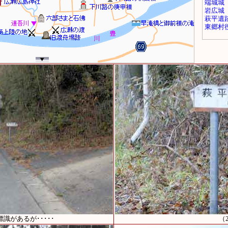
識があるが･････
（