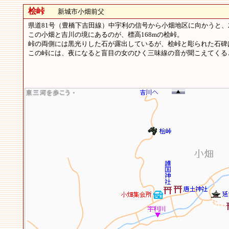
桧峠
新城市小畑前父
県道81号（豊橋下吉田線）中宇利の信号から小畑地区に向かうと、
この小畑と吉川の境にあるのが、標高168mの桧峠。
峠の両側には黒光りした石が露出しているが、桧峠と彫られた石碑
この峠には、夜になると盲目の女のひく三味線の音が聞こえてくる