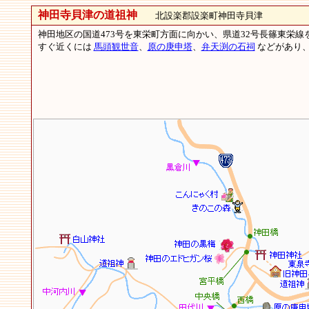
神田寺貝津の道祖神
北設楽郡設楽町神田寺貝津
神田地区の国道473号を東栄町方面に向かい、県道32号長篠東栄線
すぐ近くには
馬頭観世音
、
原の庚申塔
、
弁天渕の石祠
などがあり