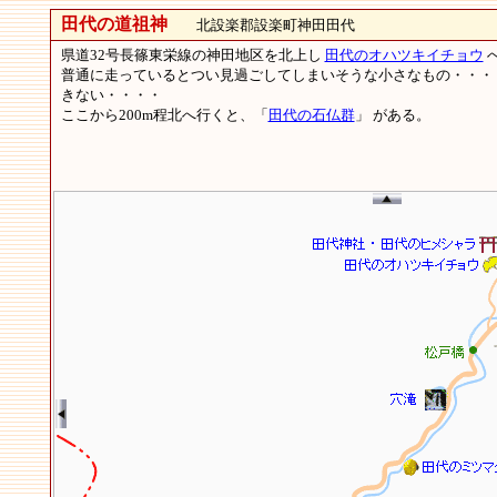
田代の道祖神
北設楽郡設楽町神田田代
県道32号長篠東栄線の神田地区を北上し
田代のオハツキイチョウ
普通に走っているとつい見過ごしてしまいそうな小さなもの・・・
きない・・・・
ここから200m程北へ行くと、「
田代の石仏群
」 がある。