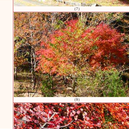
（7）
（9）