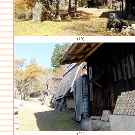
（19）
（21）