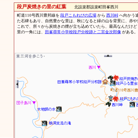
段戸炭焼きの里の紅葉
北設楽郡設楽町田峯西川
町道110号西川豊邦線を
段戸こもれびの広場
から
西川峠
へ向かう
た石碑もあり、自然豊かな里は、秋になると緑の山を背景に、赤や
これで、所々から炭焼きの煙が立ち込めていたら、最高なんだけど
里の一角には、
田峯尋常小学校段戸分校跡と二宮金次郎像
がある。