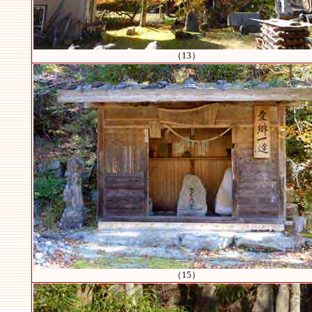
（13）
（15）